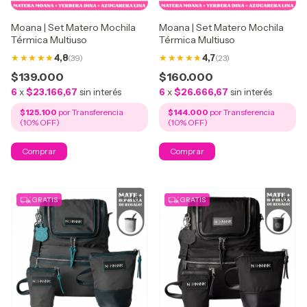
Moana | Set Matero Mochila
Moana | Set Matero Mochila
Térmica Multiuso
Térmica Multiuso
4,7
(23)
4,8
(39)
$160.000
$139.000
6
x
$26.666,67
sin interés
6
x
$23.166,67
sin interés
$144.000
$125.100
1
/
10
1
/
10
GRATIS
GRATIS