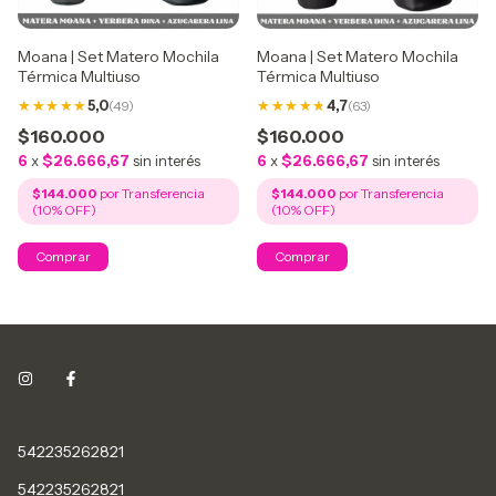
Moana | Set Matero Mochila
Moana | Set Matero Mochila
Térmica Multiuso
Térmica Multiuso
5,0
(49)
4,7
(63)
$160.000
$160.000
6
x
$26.666,67
sin interés
6
x
$26.666,67
sin interés
$144.000
$144.000
542235262821
542235262821