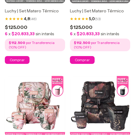
Luchy | Set Matero Térmico
Luchy | Set Matero Térmico
4,8
(48)
5,0
(53)
$125.000
$125.000
6
x
$20.833,33
sin interés
6
x
$20.833,33
sin interés
$112.500
$112.500
1
/
10
1
/
10