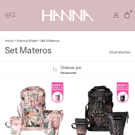
0
Inicio
>
Hanna Mate
>
Set Materos
Set Materos
26 productos
Ordenar por:
Destacado
1
/
10
1
/
10