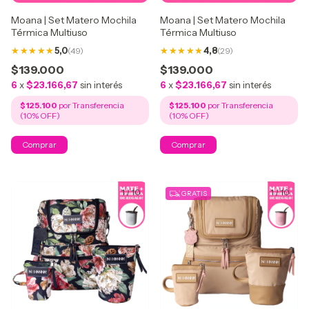
Moana | Set Matero Mochila
Moana | Set Matero Mochila
Térmica Multiuso
Térmica Multiuso
5,0
(49)
4,8
(29)
$139.000
$139.000
6
x
$23.166,67
sin interés
6
x
$23.166,67
sin interés
$125.100
$125.100
1
/
10
1
/
10
GRATIS