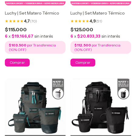
Luchy | Set Matero Térmico
Luchy | Set Matero Térmico
4,7
(70)
4,9
(51)
$115.000
$125.000
6
x
$19.166,67
sin interés
6
x
$20.833,33
sin interés
$103.500
$112.500
1
/
9
1
/
9