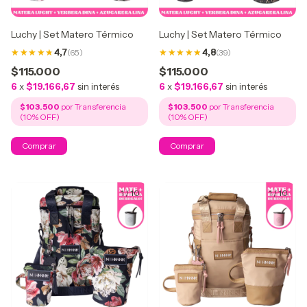
Luchy | Set Matero Térmico
Luchy | Set Matero Térmico
4,7
(65)
4,8
(39)
$115.000
$115.000
6
x
$19.166,67
sin interés
6
x
$19.166,67
sin interés
$103.500
$103.500
1
/
10
1
/
10