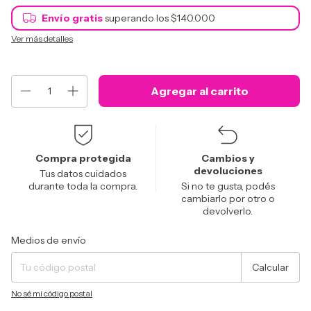
Envío gratis
superando los
$140.000
Ver más detalles
Compra protegida
Cambios y
devoluciones
Tus datos cuidados
durante toda la compra.
Si no te gusta, podés
cambiarlo por otro o
devolverlo.
Entregas para el CP:
Cambiar CP
Medios de envío
Calcular
No sé mi código postal