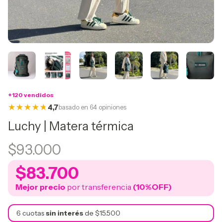
+120 vendidos
4,7
basado en 64 opiniones
Luchy | Matera térmica
$93.000
$83.700
Mejor precio
por transferencia
(10%OFF)
6
cuotas
sin interés
de
$15.500