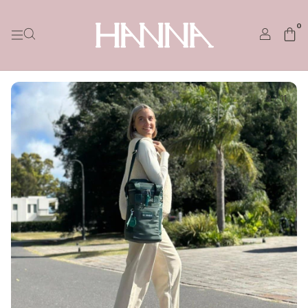
0
3
/
11