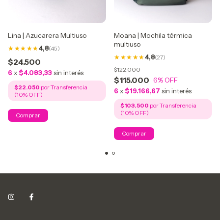
Lina | Azucarera Multiuso
Moana | Mochila térmica
multiuso
4,8
(45)
4,8
(27)
$24.500
$122.000
6
x
$4.083,33
sin interés
$115.000
6
% OFF
$22.050
6
x
$19.166,67
sin interés
$103.500