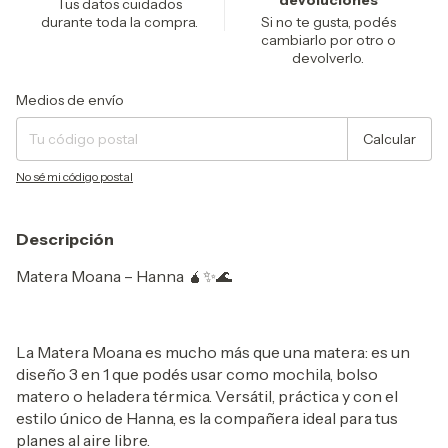
devoluciones
Tus datos cuidados
durante toda la compra.
Si no te gusta, podés
cambiarlo por otro o
devolverlo.
Entregas para el CP:
Cambiar CP
Medios de envío
Calcular
No sé mi código postal
Descripción
Matera Moana – Hanna 🧉✨🌊
La Matera Moana es mucho más que una matera: es un
diseño 3 en 1 que podés usar como mochila, bolso
matero o heladera térmica. Versátil, práctica y con el
estilo único de Hanna, es la compañera ideal para tus
planes al aire libre.