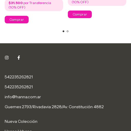
$31.500
542235262821
542235262821
info@hanna.com.ar
Guemes 2793/Rivadavia 2828/Av. Constitución 4882
Nueva Colección