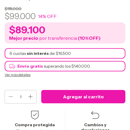
$115.000
$99.000
14
% OFF
$89.100
Mejor precio
por transferencia
(10%OFF)
6
cuotas
sin interés
de
$16.500
Envío gratis
superando los
$140.000
Ver más detalles
Compra protegida
Cambios y