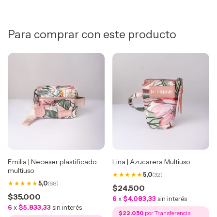
Para comprar con este producto
Emilia | Neceser plastificado
Lina | Azucarera Multiuso
multiuso
5,0
(32)
5,0
(68)
$24.500
$35.000
6
x
$4.083,33
sin interés
6
x
$5.833,33
sin interés
$22.050