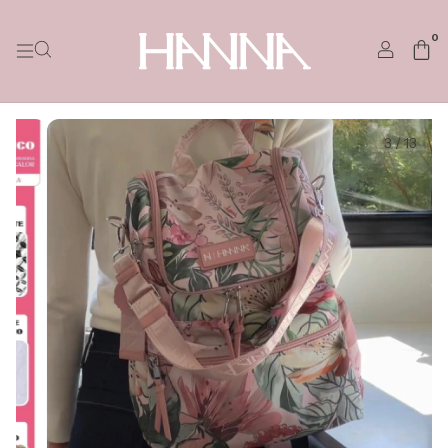
0
3
/
13