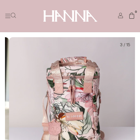
0
3
/
15