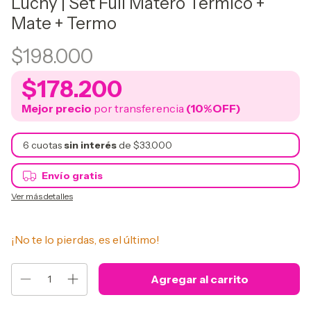
Luchy | Set Full Matero Térmico +
Mate + Termo
$198.000
$178.200
Mejor precio
por transferencia
(10%OFF)
6
cuotas
sin interés
de
$33.000
Envío gratis
Ver más detalles
¡No te lo pierdas, es el último!